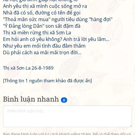
Anh yêu thị xã mình cuộc sống mở ra
Nhà đã có số, đường có tên để gọi
"Thoả mãn sức mua" người tiêu dùng "hàng đợi"
"Ý Đảng lòng Dân" son sắt đậm đà
Thị xã miền rừng thị xã Sơn La
Em hỏi anh có yêu không? Anh trả lời yêu lắm...
Như yêu em mối tình đầu đằm thắm
Dù phải cách xa mãi mãi trọn đời...
Thị xã Sơn La 26-8-1989
[Thông tin 1 nguồn tham khảo đã được ẩn]
Bình luận nhanh
0
Bạn đang bình luận với tư cách khách viếng thăm. Để có thể theo dõi và