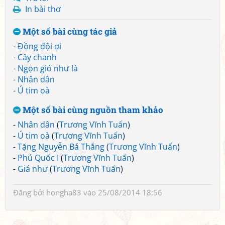
In bài thơ
Một số bài cùng tác giả
-
Đồng đội ơi
-
Cây chanh
-
Ngọn gió như là
-
Nhân dân
-
Ú tim oà
Một số bài cùng nguồn tham khảo
-
Nhân dân
(
Trương Vĩnh Tuấn
)
-
Ú tim oà
(
Trương Vĩnh Tuấn
)
-
Tặng Nguyễn Bá Thắng
(
Trương Vĩnh Tuấn
)
-
Phú Quốc I
(
Trương Vĩnh Tuấn
)
-
Giá như
(
Trương Vĩnh Tuấn
)
Đăng bởi
hongha83
vào 25/08/2014 18:56