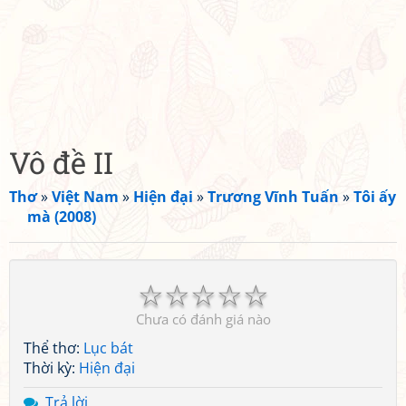
Vô đề II
Thơ
»
Việt Nam
»
Hiện đại
»
Trương Vĩnh Tuấn
»
Tôi ấy
mà (2008)
☆
☆
☆
☆
☆
Chưa có đánh giá nào
Thể thơ:
Lục bát
Thời kỳ:
Hiện đại
Trả lời