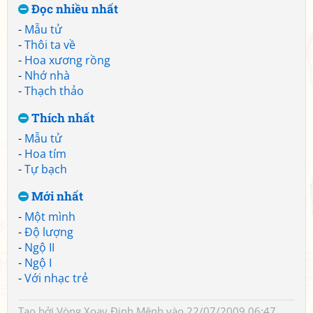
Đọc nhiều nhất
-
Mẫu tử
-
Thôi ta về
-
Hoa xương rồng
-
Nhớ nhà
-
Thạch thảo
Thích nhất
-
Mẫu tử
-
Hoa tím
-
Tự bạch
Mới nhất
-
Một mình
-
Độ lượng
-
Ngộ II
-
Ngộ I
-
Với nhạc trẻ
Tạo bởi
Vòng Xoay Định Mệnh
vào 22/07/2009 06:47