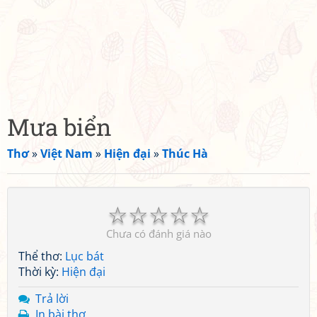
Mưa biển
Thơ
»
Việt Nam
»
Hiện đại
»
Thúc Hà
☆
☆
☆
☆
☆
Chưa có đánh giá nào
Thể thơ:
Lục bát
Thời kỳ:
Hiện đại
Trả lời
In bài thơ