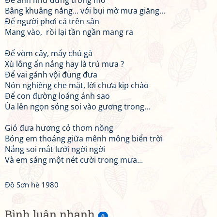
Để anh như đứng trong mơ
Bâng khuâng nắng... với bụi mờ mưa giăng...
Để người phơi cá trên sân
Mang vào, rồi lại tần ngần mang ra
Để vòm cây, mấy chú gà
Xù lông ẩn nắng hay là trú mưa ?
Để vai gánh vội đung đưa
Nón nghiêng che mặt, lời chưa kịp chào
Để con đường loáng ánh sao
Ùa lên ngọn sóng soi vào gương trong...
Gió đưa hương cỏ thơm nồng
Bóng em thoáng giữa mênh mông biển trời
Nắng soi mắt lưới ngời ngời
Và em sáng một nét cười trong mưa...
Đồ Sơn hè 1980
Bình luận nhanh
0