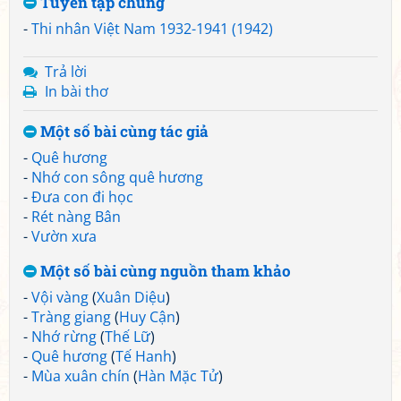
Tuyển tập chung
-
Thi nhân Việt Nam 1932-1941 (1942)
Trả lời
In bài thơ
Một số bài cùng tác giả
-
Quê hương
-
Nhớ con sông quê hương
-
Đưa con đi học
-
Rét nàng Bân
-
Vườn xưa
Một số bài cùng nguồn tham khảo
-
Vội vàng
(
Xuân Diệu
)
-
Tràng giang
(
Huy Cận
)
-
Nhớ rừng
(
Thế Lữ
)
-
Quê hương
(
Tế Hanh
)
-
Mùa xuân chín
(
Hàn Mặc Tử
)