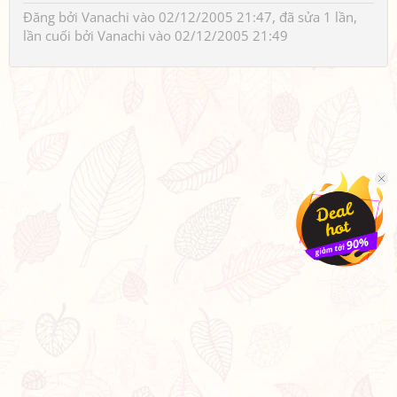
Đăng bởi
Vanachi
vào 02/12/2005 21:47, đã sửa 1 lần,
lần cuối bởi
Vanachi
vào 02/12/2005 21:49