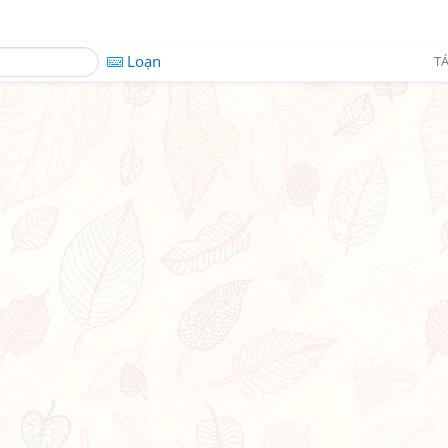
Loạn
TÁ