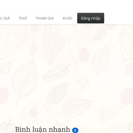
C GIẢ
THƠ
THAM GIA
KHÁC
Đăng nhập
Bình luận nhanh
0