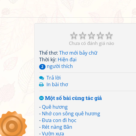
☆
☆
☆
☆
☆
Chưa có đánh giá nào
Thể thơ:
Thơ mới bảy chữ
Thời kỳ:
Hiện đại
người thích
2
Trả lời
In bài thơ
Một số bài cùng tác giả
-
Quê hương
-
Nhớ con sông quê hương
-
Đưa con đi học
-
Rét nàng Bân
-
Vườn xưa