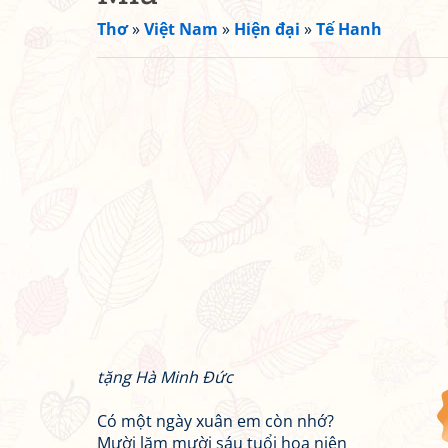
Thơ
»
Việt Nam
»
Hiện đại
»
Tế Hanh
tặng Hà Minh Đức
Có một ngày xuân em còn nhớ?
Mười lăm mười sáu tuổi hoa niên