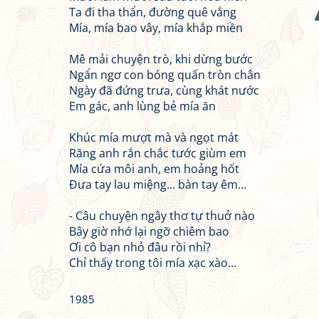
Ta đi tha thẩn, đường quê vắng
Mía, mía bao vây, mía khắp miền
Mê mải chuyện trò, khi dừng bước
Ngẩn ngơ con bóng quấn tròn chân
Ngày đã đứng trưa, cùng khát nước
Em gác, anh lùng bẻ mía ăn
Khúc mía mượt mà và ngọt mát
Răng anh rắn chắc tước giùm em
Mía cứa môi anh, em hoảng hốt
Đưa tay lau miệng... bàn tay êm...
- Câu chuyện ngây thơ tự thuở nào
Bây giờ nhớ lại ngỡ chiêm bao
Ơi cô bạn nhỏ đâu rồi nhỉ?
Chỉ thấy trong tôi mía xạc xào...
1985