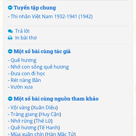
Tuyển tập chung
-
Thi nhân Việt Nam 1932-1941 (1942)
Trả lời
In bài thơ
Một số bài cùng tác giả
-
Quê hương
-
Nhớ con sông quê hương
-
Đưa con đi học
-
Rét nàng Bân
-
Vườn xưa
Một số bài cùng nguồn tham khảo
-
Vội vàng
(
Xuân Diệu
)
-
Tràng giang
(
Huy Cận
)
-
Nhớ rừng
(
Thế Lữ
)
-
Quê hương
(
Tế Hanh
)
-
Mùa xuân chín
(
Hàn Mặc Tử
)