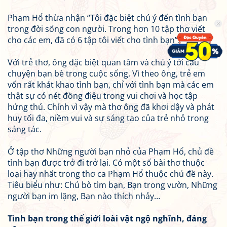
Phạm Hổ thừa nhận “Tôi đặc biệt chú ý đến tình bạn
trong đời sống con người. Trong hơn 10 tập thơ viết
cho các em, đã có 6 tập tôi viết cho tình bạn”.
Với trẻ thơ, ông đặc biệt quan tâm và chú ý tới câu
chuyện bạn bè trong cuộc sống. Vì theo ông, trẻ em
vốn rất khát khao tình bạn, chỉ với tình bạn mà các em
thật sự có nét đồng điệu trong vui chơi và học tập
hứng thú. Chính vì vậy mà thơ ông đã khơi dậy và phát
huy tối đa, niềm vui và sự sáng tạo của trẻ nhỏ trong
sáng tác.
Ở tập thơ Những người bạn nhỏ của Phạm Hổ, chủ đề
tình bạn được trở đi trở lại. Có một số bài thơ thuộc
loại hay nhất trong thơ ca Phạm Hổ thuộc chủ đề này.
Tiêu biểu như: Chú bò tìm bạn, Bạn trong vườn, Những
người bạn im lặng, Bạn nào thích nhảy…
Tình bạn trong thế giới loài vật ngộ nghĩnh, đáng