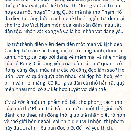
thế giới loài vật, phải kể tới bài thơ Rong và Cá. Từ bức
hoạ của một hoạ sĩ Trung Quốc mà nhà thơ Phạm Hổ
đã diễn tả bằng bức tranh nghệ thuật ngôn từ, đem lại
cho trẻ thơ Việt Nam món quà xinh xắn đậm màu sắc
dân tộc. Nhân vật Rong và Cá là hai nhân vật đáng yêu.
Họ trở thành diễn viên đem đến một màn vũ kịch đẹp.
Cái đẹp từ màu sắc trang điểm: Cô rong xanh, đuôi cá
xanh, hồng; cái đẹp bởi dáng vẻ mềm mại và nhẹ nhàng
của cô Rong. Cái đáng yêu của” đàn cá nhỏ” quanh cô
Rong cùng điệu múa như các vũ công đẹp làm sao? Họ
uốn lượn và quấn quýt bên nhau, cái đẹp hài hoà, yên
bình và nhẹ nhàng. Cô Rong và đàn cá nhỏ hẳn rất quý
mến nhau mới có sự kết hợp tuyệt vời đến thế
Củ cà rốt
là một thi phẩm nổi bật cho phong cách thơ
của nhà thơ Phạm Hổ. Bài thơ mở ra một thế giới mới
dành cho thiếu nhi đồng thời giúp trẻ nhận biết rõ hơn
về thế giới bên ngoài. Với nhịp điệu vui nhộn, thi phẩm
này được rất nhiều bạn đọc biết đến và yêu thích.