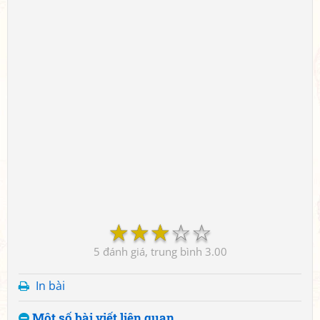
☆
☆
☆
☆
☆
5
3.00
In bài
Một số bài viết liên quan