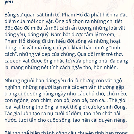
yêu
Bằng sự quan sát tinh tế, Phạm Hổ đã phát hiện ra đặc
điểm của mỗi con vật. Ông đã chọn ra những chi tiết
độc đáo để miêu tả một cách ấn tượng những loài vật
đáng yêu, đáng quý. Nắm bắt được tâm lý trẻ em,
Phạm Hổ không đi tìm hiểu đời sống và những hoạt
động loài vật mà ông chủ yếu khai thác những “tính
cách”, những vẻ đẹp của chúng. Qua đôi mắt trẻ thơ,
các con vật được ông nhắc tới vừa phong phú, đa dạng
lại mang những nét tính cách ngây thơ, hồn nhiên.
Những người bạn đáng yêu đó là những con vật ngộ
nghĩnh, những người bạn mà các em vẫn thường gặp
trong cuộc sống hàng ngày như các chú chó, chú mèo,
con ngỗng, con chim, con bò, con bê, con cá… Thế giới
loài vật trong thơ ông là một thế giới cực kỳ sinh động.
Tác giả luôn tạo ra nụ cười dí dỏm, tạo nên chất hài
hước, tươi tắn cho cuộc sống, tạo nên cái duyên riêng.
Bài thơ thể hiện thành công câu chuyện tình bạn trong