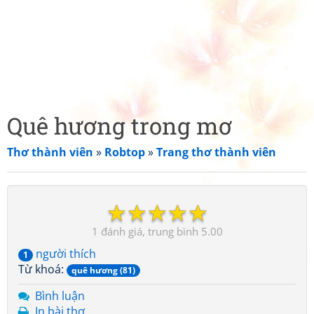
Quê hương trong mơ
Thơ thành viên
»
Robtop
»
Trang thơ thành viên
☆
☆
☆
☆
☆
1
5.00
người thích
1
Từ khoá:
quê hương (81)
Bình luận
In bài thơ