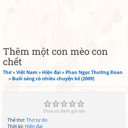
Thêm một con mèo con
chết
Thơ
»
Việt Nam
»
Hiện đại
»
Phan Ngọc Thường Đoan
»
Buổi sáng có nhiều chuyện kể (2009)
☆
☆
☆
☆
☆
Chưa có đánh giá nào
Thể thơ:
Thơ tự do
Thời kỳ:
Hiện đại