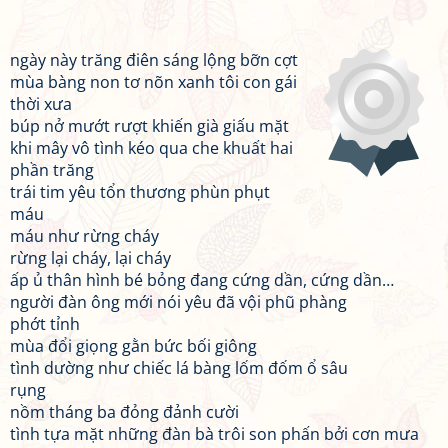
ngày này trăng điên sáng lộng bỡn cợt
mùa bàng non tơ nõn xanh tôi con gái
thời xưa
búp nở mướt rượt khiến già giấu mặt
khi mây vô tình kéo qua che khuất hai
phần trăng
trái tim yêu tổn thương phùn phụt
máu
máu như rừng cháy
rừng lại cháy, lại cháy
ấp ủ thân hình bé bỏng đang cứng dần, cứng dần…
người đàn ông mới nói yêu đã vội phũ phàng
phớt tỉnh
mùa đổi giọng gằn bức bối giông
tình dường như chiếc lá bàng lốm đốm ổ sâu
rụng
nồm tháng ba đỏng đảnh cười
tình tựa mặt những đàn bà trôi son phấn bởi cơn mưa