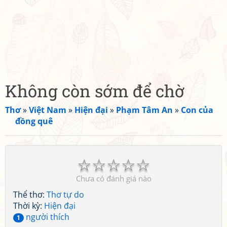
Không còn sớm để chờ
Thơ
»
Việt Nam
»
Hiện đại
»
Phạm Tâm An
»
Con của
đồng quê
☆
☆
☆
☆
☆
Chưa có đánh giá nào
Thể thơ:
Thơ tự do
Thời kỳ:
Hiện đại
người thích
1