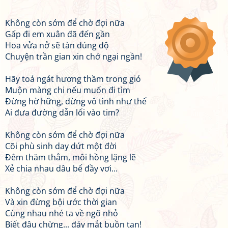
Không còn sớm để chờ đợi nữa
Gấp đi em xuân đã đến gần
Hoa vửa nở sẽ tàn đúng độ
Chuyện trần gian xin chớ ngại ngần!
Hãy toả ngát hương thầm trong gió
Muộn màng chi nếu muốn đi tìm
Đừng hờ hững, đừng vô tình như thế
Ai đưa đường dẫn lối vào tim?
Không còn sớm để chờ đợi nữa
Cõi phù sinh day dứt một đời
Đêm thăm thẳm, môi hồng lặng lẽ
Xẻ chia nhau dâu bể đầy vơi...
Không còn sớm để chờ đợi nữa
Và xin đừng bội ước thời gian
Cùng nhau nhé ta về ngõ nhỏ
Biết đâu chừng... đáy mắt buồn tan!