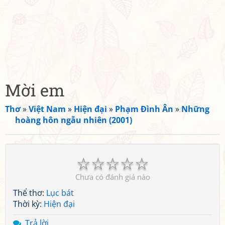
Mời em
Thơ
»
Việt Nam
»
Hiện đại
»
Phạm Đình Ân
»
Những
hoàng hôn ngẫu nhiên (2001)
☆
☆
☆
☆
☆
Chưa có đánh giá nào
Thể thơ:
Lục bát
Thời kỳ:
Hiện đại
Trả lời