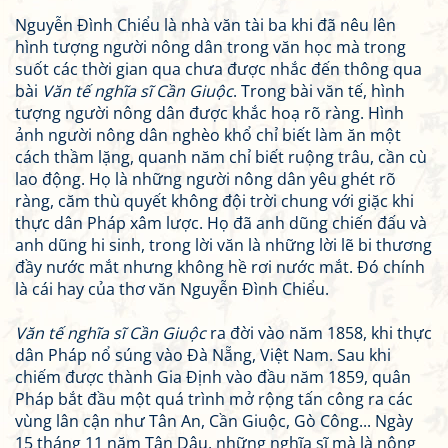
Nguyễn Đình Chiểu là nhà văn tài ba khi đã nêu lên
hình tượng người nông dân trong văn học mà trong
suốt các thời gian qua chưa được nhắc đến thông qua
bài
Văn tế nghĩa sĩ Cần Giuộc
. Trong bài văn tế, hình
tượng người nông dân được khắc hoạ rõ ràng. Hình
ảnh người nông dân nghèo khổ chỉ biết làm ăn một
cách thầm lặng, quanh năm chỉ biết ruộng trâu, cần cù
lao động. Họ là những người nông dân yêu ghét rõ
ràng, căm thù quyết không đội trời chung với giặc khi
thực dân Pháp xâm lược. Họ đã anh dũng chiến đấu và
anh dũng hi sinh, trong lời văn là những lời lẽ bi thương
đầy nước mắt nhưng không hề rơi nước mắt. Đó chính
là cái hay của thơ văn Nguyễn Đình Chiểu.
Văn tế nghĩa sĩ Cần Giuộc
ra đời vào năm 1858, khi thực
dân Pháp nổ súng vào Đà Nẵng, Việt Nam. Sau khi
chiếm được thành Gia Định vào đầu năm 1859, quân
Pháp bắt đầu một quá trình mở rộng tấn công ra các
vùng lân cận như Tân An, Cần Giuộc, Gò Công... Ngày
15 tháng 11 năm Tân Dậu, những nghĩa sĩ mà là nông