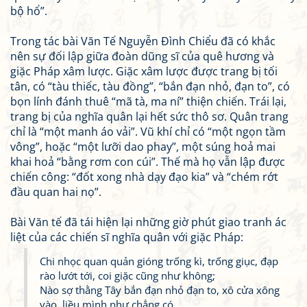
bộ hổ”.
Trong tác bài Văn Tế Nguyễn Đình Chiểu đã có khắc
nên sự đối lập giữa đoàn dũng sĩ của quê hương và
giặc Pháp xâm lược. Giặc xâm lược được trang bị tối
tân, có “tàu thiếc, tàu đồng”, “bắn đạn nhỏ, đạn to”, có
bọn lính đánh thuê “mã tà, ma ní” thiện chiến. Trái lại,
trang bị của nghĩa quân lại hết sức thô sơ. Quân trang
chỉ là “một manh áo vải”. Vũ khí chỉ có “một ngọn tầm
vông”, hoặc “một lưỡi dao phay”, một súng hoả mai
khai hoả “bằng rơm con cúi”. Thế mà họ vẫn lập được
chiến công: “đốt xong nhà dạy đạo kia” và “chém rớt
đầu quan hai nọ”.
Bài Văn tế đã tái hiện lại những giờ phút giao tranh ác
liệt của các chiến sĩ nghĩa quân với giặc Pháp:
Chi nhọc quan quản gióng trống kì, trống giục, đạp
rào lướt tới, coi giặc cũng như không;
Nào sợ thằng Tây bắn đạn nhỏ đạn to, xô cửa xông
vào, liều mình như chẳng có.