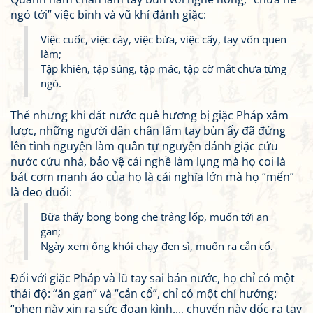
ngó tới” việc binh và vũ khí đánh giặc:
Việc cuốc, việc cày, việc bừa, việc cấy, tay vốn quen
làm;
Tập khiên, tập súng, tập mác, tập cờ mắt chưa từng
ngó.
Thế nhưng khi đất nước quê hương bị giặc Pháp xâm
lược, những người dân chân lấm tay bùn ấy đã đứng
lên tình nguyện làm quân tự nguyện đánh giặc cứu
nước cứu nhà, bảo vệ cái nghề làm lụng mà họ coi là
bát cơm manh áo của họ là cái nghĩa lớn mà họ “mến”
là đeo đuổi:
Bữa thấy bong bong che trắng lốp, muốn tới an
gan;
Ngày xem ống khói chạy đen sì, muốn ra cắn cổ.
Đối với giặc Pháp và lũ tay sai bán nước, họ chỉ có một
thái độ: “ăn gan” và “cắn cổ”, chỉ có một chí hướng:
“phen này xin ra sức đoạn kình..., chuyến này dốc ra tay