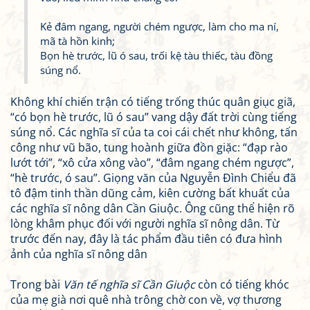
Kẻ đâm ngang, người chém ngược, làm cho ma ní,
mã tà hồn kinh;
Bọn hè trước, lũ ó sau, trối kệ tàu thiếc, tàu đồng
súng nổ.
Không khí chiến trận có tiếng trống thúc quân giục giã,
“có bọn hè trước, lũ ó sau” vang dậy đất trời cùng tiếng
súng nổ. Các nghĩa sĩ của ta coi cái chết như không, tấn
công như vũ bão, tung hoành giữa đồn giặc: “đạp rào
lướt tới”, “xô cửa xông vào”, “đâm ngang chém ngược”,
“hè trước, ó sau”. Giọng văn của Nguyễn Đình Chiểu đã
tô đậm tinh thần dũng cảm, kiên cường bất khuất của
các nghĩa sĩ nông dân Cần Giuộc. Ông cũng thể hiện rõ
lòng khâm phục đối với người nghĩa sĩ nông dân. Từ
trước đến nay, đây là tác phẩm đầu tiên có đưa hình
ảnh của nghĩa sĩ nông dân
Trong bài
Văn tế nghĩa sĩ Cần Giuộc
còn có tiếng khóc
của mẹ già nơi quê nhà trông chờ con về, vợ thương