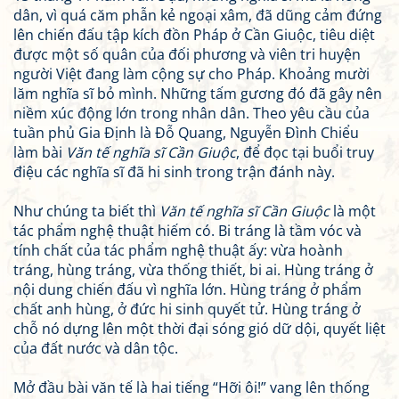
dân, vì quá căm phẫn kẻ ngoại xâm, đã dũng cảm đứng
lên chiến đấu tập kích đồn Pháp ở Cần Giuộc, tiêu diệt
được một số quân của đối phương và viên tri huyện
người Việt đang làm cộng sự cho Pháp. Khoảng mười
lăm nghĩa sĩ bỏ mình. Những tấm gương đó đã gây nên
niềm xúc động lớn trong nhân dân. Theo yêu cầu của
tuần phủ Gia Định là Đỗ Quang, Nguyễn Đình Chiểu
làm bài
Văn tế nghĩa sĩ Cần Giuộc
, để đọc tại buổi truy
điệu các nghĩa sĩ đã hi sinh trong trận đánh này.
Như chúng ta biết thì
Văn tế nghĩa sĩ Cần Giuộc
là một
tác phẩm nghệ thuật hiếm có. Bi tráng là tầm vóc và
tính chất của tác phẩm nghệ thuật ấy: vừa hoành
tráng, hùng tráng, vừa thống thiết, bi ai. Hùng tráng ở
nội dung chiến đấu vì nghĩa lớn. Hùng tráng ở phẩm
chất anh hùng, ở đức hi sinh quyết tử. Hùng tráng ở
chỗ nó dựng lên một thời đại sóng gió dữ dội, quyết liệt
của đất nước và dân tộc.
Mở đầu bài văn tế là hai tiếng “Hỡi ôi!” vang lên thống