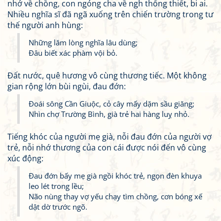
nhớ về chồng, con ngóng cha về ngh thống thiết, bi ai.
Nhiều nghĩa sĩ đã ngã xuống trên chiến trường trong tư
thế người anh hùng:
Những lăm lòng nghĩa lâu dùng;
Đâu biết xác phàm vội bỏ.
Đất nước, quê hương vô cùng thương tiếc. Một không
gian rộng lớn bùi ngùi, đau đớn:
Đoái sông Cần Giuộc, cỏ cây mấy dặm sầu giăng;
Nhìn chợ Trường Bình, già trẻ hai hàng luỵ nhỏ.
Tiếng khóc của người mẹ già, nỗi đau đớn của người vợ
trẻ, nỗi nhớ thương của con cái được nói đến vô cùng
xúc động:
Đau đớn bấy mẹ già ngồi khóc trẻ, ngọn đèn khuya
leo lét trong lều;
Não nùng thay vợ yếu chạy tìm chồng, cơn bóng xế
dật dờ trước ngõ.