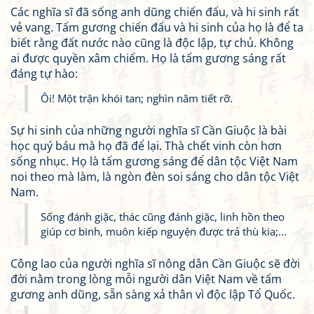
Các nghĩa sĩ đã sống anh dũng chiến đấu, và hi sinh rất
vẻ vang. Tấm gương chiến đấu và hi sinh của họ là để ta
biết rằng đất nước nào cũng là độc lập, tự chủ. Không
ai được quyền xâm chiếm. Họ là tấm gương sáng rất
đáng tự hào:
Ôi! Một trận khói tan; nghìn năm tiết rỡ.
Sự hi sinh của những người nghĩa sĩ Cần Giuộc là bài
học quý báu mà họ đã để lại. Thà chết vinh còn hơn
sống nhục. Họ là tấm gương sáng để dân tộc Việt Nam
noi theo mà làm, là ngòn đèn soi sáng cho dân tộc Việt
Nam.
Sống đánh giặc, thác cũng đánh giặc, linh hồn theo
giúp cơ binh, muôn kiếp nguyện được trả thù kia;...
Công lao của người nghĩa sĩ nông dân Cần Giuộc sẽ đời
đời nằm trong lòng mỗi người dân Việt Nam về tấm
gương anh dũng, sẵn sàng xả thân vì độc lập Tổ Quốc.