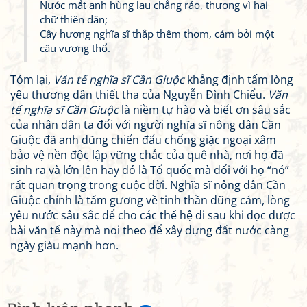
Nước mắt anh hùng lau chẳng ráo, thương vì hai
chữ thiên dân;
Cây hương nghĩa sĩ thắp thêm thơm, cám bởi một
câu vương thổ.
Tóm lại,
Văn tế nghĩa sĩ Cần Giuộc
khẳng định tấm lòng
yêu thương dân thiết tha của Nguyễn Đình Chiểu.
Văn
tế nghĩa sĩ Cần Giuộc
là niềm tự hào và biết ơn sâu sắc
của nhân dân ta đối với người nghĩa sĩ nông dân Cần
Giuộc đã anh dũng chiến đấu chống giặc ngoại xâm
bảo vệ nền độc lập vững chắc của quê nhà, nơi họ đã
sinh ra và lớn lên hay đó là Tổ quốc mà đối với họ “nó”
rất quan trọng trong cuộc đời. Nghĩa sĩ nông dân Cần
Giuộc chính là tấm gương về tinh thần dũng cảm, lòng
yêu nước sâu sắc để cho các thế hệ đi sau khi đọc được
bài văn tế này mà noi theo để xây dựng đất nước càng
ngày giàu mạnh hơn.