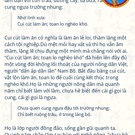
làm bạn với con trâu, đường cày, sá bừa, rất xa lạ với
cung ngựa trường nhung:
Nhớ linh xưa:
Cui cút làm ăn; toan lo nghèo khó.
Cui cút làm ăn có nghĩa là làm ăn lẻ loi, thầm lặng một
cách tội nghiệp.Dù mệt mỏi hay vất vả thì họ vẫn âm
thầm, lặng lẽ chịu đựng một mình mà chẳng nói với ai.
“Cui cút làm ăn; toan lo nghèo khó” đã hiện lên đầy đủ
một vòng đời không lối thoát của người nông dân Việt,
người “dân ấp dân lân” Nam Bộ. Bắt đầu bằng cui cút,
vật lộn làm ăn, toan lo để cuối cùng kết thúc trong
nghèo khó.Họ là những người nông dân mà quanh
năm chỉ biết làm với làm, chưa hề biết đến cái gì gọi là
cung, cái gì gọi là ngựa.
Chưa quen cung ngựa đâu tới trường nhung;
Chỉ biết ruộng trâu, ở trong làng bộ.
Họ là lớp người đông đảo, sống gần gũi quanh ta.
Quanh năm chân lấm tay bùn với nghề nông, “chưa hề