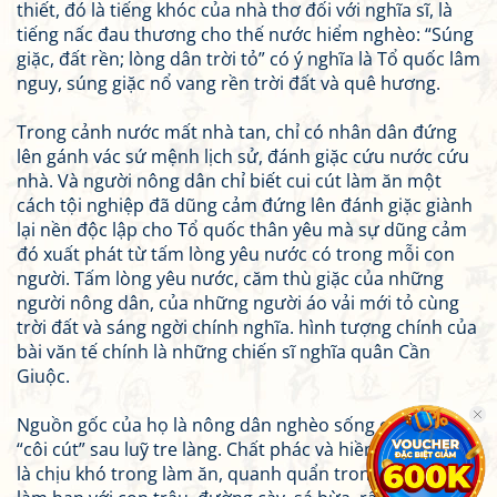
thiết, đó là tiếng khóc của nhà thơ đối với nghĩa sĩ, là
tiếng nấc đau thương cho thế nước hiểm nghèo: “Súng
giặc, đất rền; lòng dân trời tỏ” có ý nghĩa là Tổ quốc lâm
nguy, súng giặc nổ vang rền trời đất và quê hương.
Trong cảnh nước mất nhà tan, chỉ có nhân dân đứng
lên gánh vác sứ mệnh lịch sử, đánh giặc cứu nước cứu
nhà. Và người nông dân chỉ biết cui cút làm ăn một
cách tội nghiệp đã dũng cảm đứng lên đánh giặc giành
lại nền độc lập cho Tổ quốc thân yêu mà sự dũng cảm
đó xuất phát từ tấm lòng yêu nước có trong mỗi con
người. Tấm lòng yêu nước, căm thù giặc của những
người nông dân, của những người áo vải mới tỏ cùng
trời đất và sáng ngời chính nghĩa. hình tượng chính của
bài văn tế chính là những chiến sĩ nghĩa quân Cần
Giuộc.
Nguồn gốc của họ là nông dân nghèo sống cuộc đời
“côi cút” sau luỹ tre làng. Chất phác và hiền lành, cần cù
là chịu khó trong làm ăn, quanh quẩn trong xóm làng,