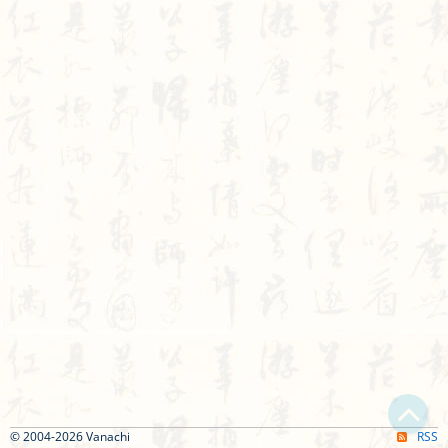
Bạn bị lạc trong Thi Viện vì có nội dung quá đồ sộ?
Chỉ dẫn làm quen
© 2004-2026 Vanachi
RSS