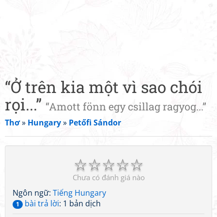
“Ở trên kia một vì sao chói
rọi...”
“Amott fönn egy csillag ragyog...”
Thơ
»
Hungary
»
Petőfi Sándor
☆
☆
☆
☆
☆
Chưa có đánh giá nào
Ngôn ngữ:
Tiếng Hungary
bài trả lời
: 1 bản dịch
1