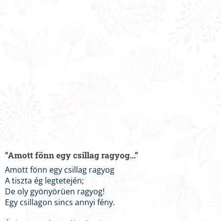
“Amott fönn egy csillag ragyog...”
Amott fönn egy csillag ragyog
A tiszta ég legtetején;
De oly gyönyörüen ragyog!
Egy csillagon sincs annyi fény.