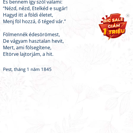
És bennem így szól valami:
“Nézd, nézd, Etelkéd e sugár!
Hagyd itt a földi életet,
Menj föl hozzá, ő téged vár.”
Fölmennék édesörömest,
De vágyam hasztalan hevit,
Mert, ami fölsegítene,
Eltörve lajtorjám, a hit.
Pest, tháng 1 năm 1845