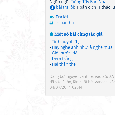
Ngôn ngữ:
Tiếng Tây Ban Nha
bài trả lời
: 1 bản dịch, 1 thảo l
2
Trả lời
In bài thơ
Một số bài cùng tác giả
-
Tình huynh đệ
-
Hãy nghe anh như là nghe mưa
-
Gió, nước, đá
-
Đêm trắng
-
Hai thân thể
Đăng bởi
nguyenvanthiet
vào 25/07/
đã sửa 2 lần, lần cuối bởi
Vanachi
và
04/07/2011 02:44