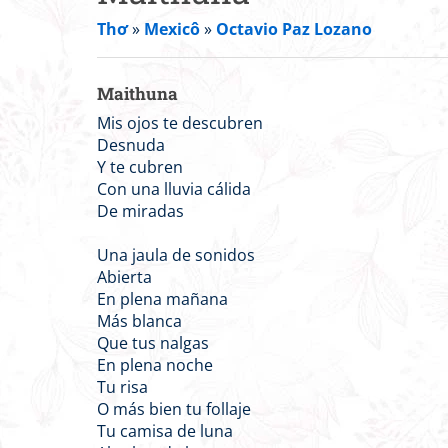
Thơ
»
Mexicô
»
Octavio Paz Lozano
Maithuna
Mis ojos te descubren
Desnuda
Y te cubren
Con una lluvia cálida
De miradas
Una jaula de sonidos
Abierta
En plena mañana
Más blanca
Que tus nalgas
En plena noche
Tu risa
O más bien tu follaje
Tu camisa de luna