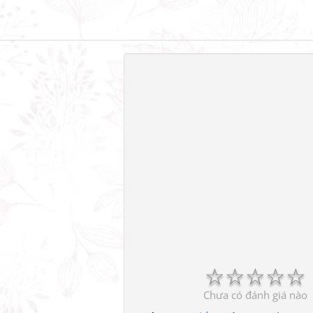
☆
☆
☆
☆
☆
Chưa có đánh giá nào