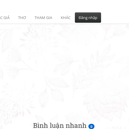
C GIẢ
THƠ
THAM GIA
KHÁC
Đăng nhập
Bình luận nhanh
0