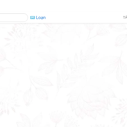
Loạn
TÁ