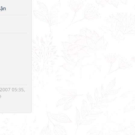
uận
2007 05:35,
o