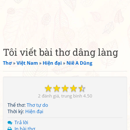
Tôi viết bài thơ dâng làng
Thơ
»
Việt Nam
»
Hiện đại
»
Niê A Dũng
☆
☆
☆
☆
☆
2
4.50
Thể thơ:
Thơ tự do
Thời kỳ:
Hiện đại
Trả lời
In bài thơ