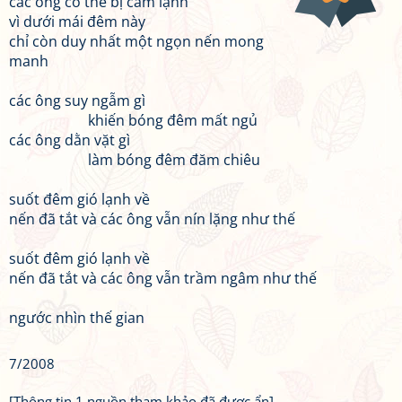
các ông có thể bị cảm lạnh
vì dưới mái đêm này
chỉ còn duy nhất một ngọn nến mong
manh
các ông suy ngẫm gì
khiến bóng đêm mất ngủ
các ông dằn vặt gì
làm bóng đêm đăm chiêu
suốt đêm gió lạnh về
nến đã tắt và các ông vẫn nín lặng như thế
suốt đêm gió lạnh về
nến đã tắt và các ông vẫn trầm ngâm như thế
ngước nhìn thế gian
7/2008
[Thông tin 1 nguồn tham khảo đã được ẩn]