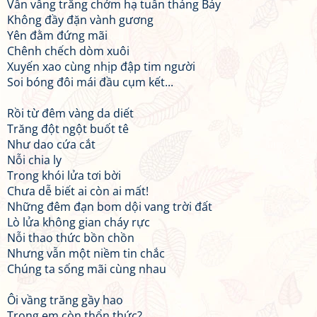
Vẫn vầng trăng chớm hạ tuần tháng Bảy
Không đầy đặn vành gương
Yên đằm đứng mãi
Chênh chếch dòm xuôi
Xuyến xao cùng nhịp đập tim người
Soi bóng đôi mái đầu cụm kết...
Rồi từ đêm vàng da diết
Trăng đột ngột buốt tê
Như dao cứa cắt
Nỗi chia ly
Trong khói lửa tơi bời
Chưa dễ biết ai còn ai mất!
Những đêm đạn bom dội vang trời đất
Lò lửa không gian cháy rực
Nỗi thao thức bồn chồn
Nhưng vẫn một niềm tin chắc
Chúng ta sống mãi cùng nhau
Ôi vầng trăng gầy hao
Trong em còn thổn thức?