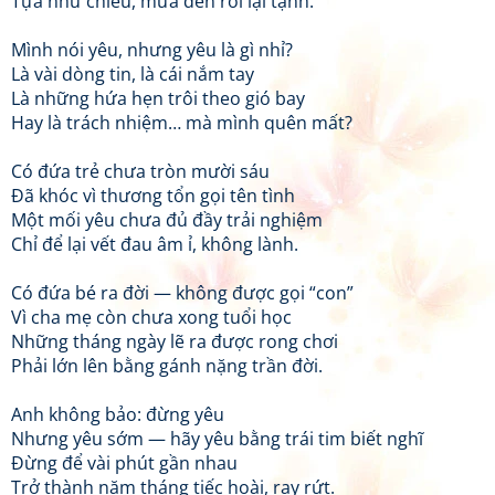
Tựa như chiều, mưa đến rồi lại tạnh.
Mình nói yêu, nhưng yêu là gì nhỉ?
Là vài dòng tin, là cái nắm tay
Là những hứa hẹn trôi theo gió bay
Hay là trách nhiệm… mà mình quên mất?
Có đứa trẻ chưa tròn mười sáu
Đã khóc vì thương tổn gọi tên tình
Một mối yêu chưa đủ đầy trải nghiệm
Chỉ để lại vết đau âm ỉ, không lành.
Có đứa bé ra đời — không được gọi “con”
Vì cha mẹ còn chưa xong tuổi học
Những tháng ngày lẽ ra được rong chơi
Phải lớn lên bằng gánh nặng trần đời.
Anh không bảo: đừng yêu
Nhưng yêu sớm — hãy yêu bằng trái tim biết nghĩ
Đừng để vài phút gần nhau
Trở thành năm tháng tiếc hoài, ray rứt.