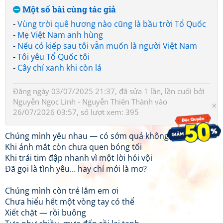
Một số bài cùng tác giả
-
Vùng trời quê hương nào cũng là bầu trời Tổ Quốc
-
Mẹ Việt Nam anh hùng
-
Nếu có kiếp sau tôi vẫn muốn là người Việt Nam
-
Tôi yêu Tổ Quốc tôi
-
Cây chỉ xanh khi còn lá
Đăng ngày 03/07/2025 21:37, đã sửa 1 lần, lần cuối bởi
Nguyễn Ngọc Linh - Nguyễn Thiên Thành
vào
26/07/2026 03:57, số lượt xem: 395
Chúng mình yêu nhau — có sớm quá không em?
Khi ánh mắt còn chưa quen bóng tối
Khi trái tim đập nhanh vì một lời hỏi vội
Đã gọi là tình yêu… hay chỉ mới là mơ?
Chúng mình còn trẻ lắm em ơi
Chưa hiểu hết một vòng tay có thể
Xiết chặt — rồi buông