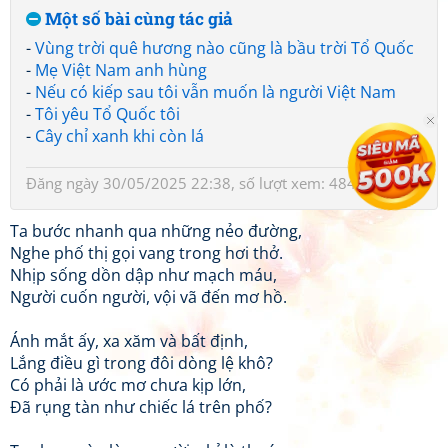
Một số bài cùng tác giả
-
Vùng trời quê hương nào cũng là bầu trời Tổ Quốc
-
Mẹ Việt Nam anh hùng
-
Nếu có kiếp sau tôi vẫn muốn là người Việt Nam
-
Tôi yêu Tổ Quốc tôi
-
Cây chỉ xanh khi còn lá
Đăng ngày 30/05/2025 22:38, số lượt xem: 484
Ta bước nhanh qua những nẻo đường,
Nghe phố thị gọi vang trong hơi thở.
Nhịp sống dồn dập như mạch máu,
Người cuốn người, vội vã đến mơ hồ.
Ánh mắt ấy, xa xăm và bất định,
Lắng điều gì trong đôi dòng lệ khô?
Có phải là ước mơ chưa kịp lớn,
Đã rụng tàn như chiếc lá trên phố?