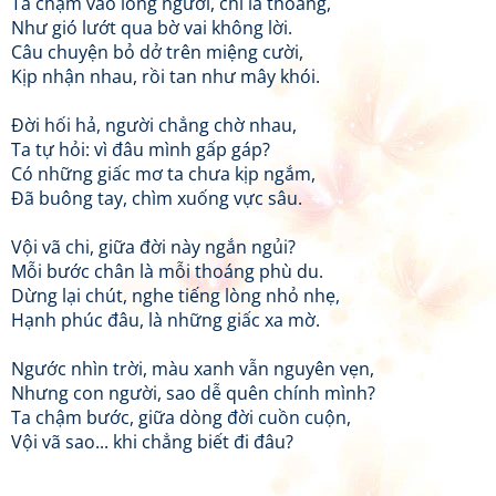
Ta chạm vào lòng người, chỉ là thoáng,
Như gió lướt qua bờ vai không lời.
Câu chuyện bỏ dở trên miệng cười,
Kịp nhận nhau, rồi tan như mây khói.
Đời hối hả, người chẳng chờ nhau,
Ta tự hỏi: vì đâu mình gấp gáp?
Có những giấc mơ ta chưa kịp ngắm,
Đã buông tay, chìm xuống vực sâu.
Vội vã chi, giữa đời này ngắn ngủi?
Mỗi bước chân là mỗi thoáng phù du.
Dừng lại chút, nghe tiếng lòng nhỏ nhẹ,
Hạnh phúc đâu, là những giấc xa mờ.
Ngước nhìn trời, màu xanh vẫn nguyên vẹn,
Nhưng con người, sao dễ quên chính mình?
Ta chậm bước, giữa dòng đời cuồn cuộn,
Vội vã sao... khi chẳng biết đi đâu?