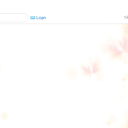
Loạn
TÁ