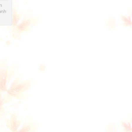
n
ành