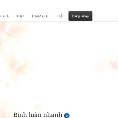
C GIẢ
THƠ
THAM GIA
KHÁC
Đăng nhập
Bình luận nhanh
0