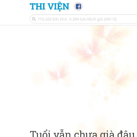
THI VIỆN
Tuổi vẫn chưa già đâu