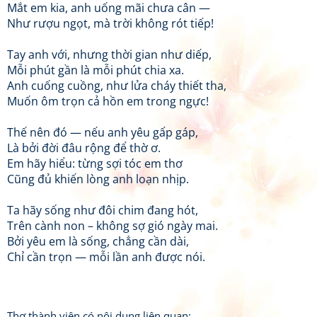
Mắt em kia, anh uống mãi chưa cân —
Như rượu ngọt, mà trời không rót tiếp!
Tay anh với, nhưng thời gian như diếp,
Mỗi phút gần là mỗi phút chia xa.
Anh cuống cuồng, như lửa cháy thiết tha,
Muốn ôm trọn cả hồn em trong ngực!
Thế nên đó — nếu anh yêu gấp gáp,
Là bởi đời đâu rộng để thờ ơ.
Em hãy hiểu: từng sợi tóc em thơ
Cũng đủ khiến lòng anh loạn nhịp.
Ta hãy sống như đôi chim đang hót,
Trên cành non – không sợ gió ngày mai.
Bởi yêu em là sống, chẳng cần dài,
Chỉ cần trọn — mỗi lần anh được nói.
Thơ thành viên có nội dung liên quan: