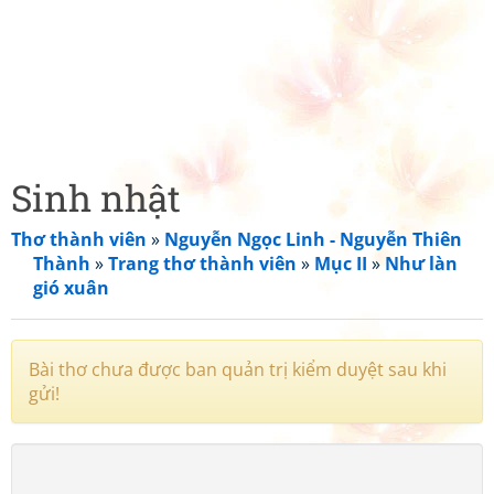
Sinh nhật
Thơ thành viên
»
Nguyễn Ngọc Linh - Nguyễn Thiên
Thành
»
Trang thơ thành viên
»
Mục II
»
Như làn
gió xuân
Bài thơ chưa được ban quản trị kiểm duyệt sau khi
gửi!