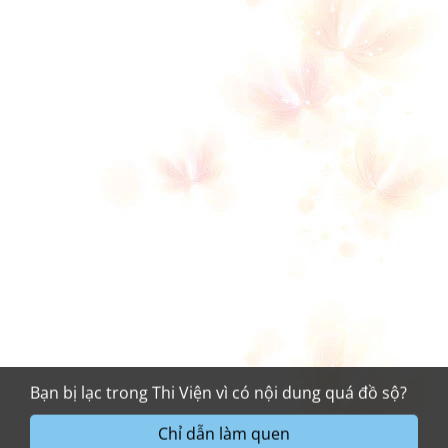
Bạn bị lạc trong Thi Viện vì có nội dung quá đồ sộ?
Chỉ dẫn làm quen