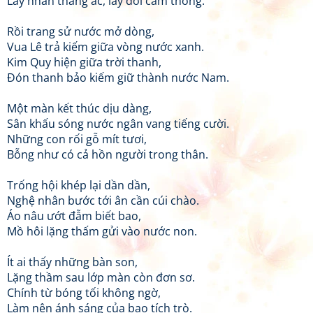
Lấy nhân thắng ác, lấy đời cảm thông.
Rồi trang sử nước mở dòng,
Vua Lê trả kiếm giữa vòng nước xanh.
Kim Quy hiện giữa trời thanh,
Đón thanh bảo kiếm giữ thành nước Nam.
Một màn kết thúc dịu dàng,
Sân khấu sóng nước ngân vang tiếng cười.
Những con rối gỗ mít tươi,
Bỗng như có cả hồn người trong thân.
Trống hội khép lại dần dần,
Nghệ nhân bước tới ân cần cúi chào.
Áo nâu ướt đẫm biết bao,
Mồ hôi lặng thấm gửi vào nước non.
Ít ai thấy những bàn son,
Lặng thầm sau lớp màn còn đơn sơ.
Chính từ bóng tối không ngờ,
Làm nên ánh sáng của bao tích trò.