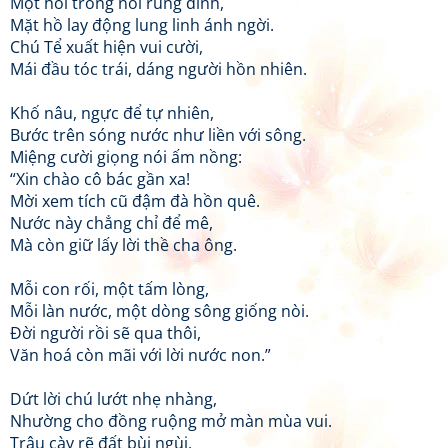
Một hồi trống nổi rung đình,
Mặt hồ lay động lung linh ánh ngời.
Chú Tể xuất hiện vui cười,
Mái đầu tóc trái, dáng người hồn nhiên.
Khố nâu, ngực để tự nhiên,
Bước trên sóng nước như liền với sông.
Miệng cười giọng nói ấm nồng:
“Xin chào cô bác gần xa!
Mời xem tích cũ đậm đà hồn quê.
Nước này chẳng chỉ để mê,
Mà còn giữ lấy lời thề cha ông.
Mỗi con rối, một tấm lòng,
Mỗi làn nước, một dòng sông giống nòi.
Đời người rồi sẽ qua thôi,
Văn hoá còn mãi với lời nước non.”
Dứt lời chú lướt nhẹ nhàng,
Nhường cho đồng ruộng mở màn mùa vui.
Trâu cày rẽ đất bùi ngùi,