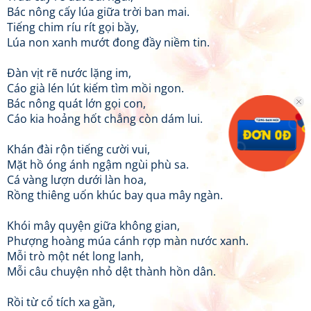
Bác nông cấy lúa giữa trời ban mai.
Tiếng chim ríu rít gọi bầy,
Lúa non xanh mướt đong đầy niềm tin.
Đàn vịt rẽ nước lặng im,
Cáo già lén lút kiếm tìm mồi ngon.
Bác nông quát lớn gọi con,
Cáo kia hoảng hốt chẳng còn dám lui.
Khán đài rộn tiếng cười vui,
Mặt hồ óng ánh ngậm ngùi phù sa.
Cá vàng lượn dưới làn hoa,
Rồng thiêng uốn khúc bay qua mây ngàn.
Khói mây quyện giữa không gian,
Phượng hoàng múa cánh rợp màn nước xanh.
Mỗi trò một nét long lanh,
Mỗi câu chuyện nhỏ dệt thành hồn dân.
Rồi từ cổ tích xa gần,