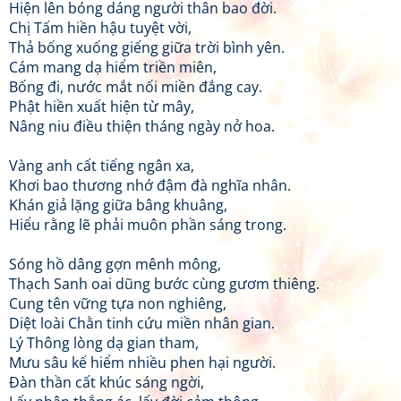
Hiện lên bóng dáng người thân bao đời.
Chị Tấm hiền hậu tuyệt vời,
Thả bống xuống giếng giữa trời bình yên.
Cám mang dạ hiểm triền miên,
Bống đi, nước mắt nối miền đắng cay.
Phật hiền xuất hiện từ mây,
Nâng niu điều thiện tháng ngày nở hoa.
Vàng anh cất tiếng ngân xa,
Khơi bao thương nhớ đậm đà nghĩa nhân.
Khán giả lặng giữa bâng khuâng,
Hiểu rằng lẽ phải muôn phần sáng trong.
Sóng hồ dâng gợn mênh mông,
Thạch Sanh oai dũng bước cùng gươm thiêng.
Cung tên vững tựa non nghiêng,
Diệt loài Chằn tinh cứu miền nhân gian.
Lý Thông lòng dạ gian tham,
Mưu sâu kế hiểm nhiều phen hại người.
Đàn thần cất khúc sáng ngời,