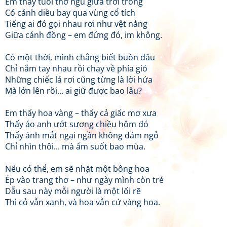
Em thấy tuổi thơ ngủ giữa trời trong
Có cánh diều bay qua vùng cổ tích
Tiếng ai đó gọi nhau rơi như vệt nắng
Giữa cánh đồng – em đứng đó, im không.
Có một thời, mình chẳng biết buồn đâu
Chỉ nắm tay nhau rồi chạy về phía gió
Những chiếc lá rơi cũng từng là lời hứa
Mà lớn lên rồi... ai giữ được bao lâu?
Em thấy hoa vàng – thấy cả giấc mơ xưa
Thấy áo anh ướt sương chiều hôm đó
Thấy ánh mắt ngại ngần không dám ngỏ
Chỉ nhìn thôi... mà ấm suốt bao mùa.
Nếu có thể, em sẽ nhặt một bông hoa
Ép vào trang thơ – như ngày mình còn trẻ
Dẫu sau này mỗi người là một lối rẽ
Thì cỏ vẫn xanh, và hoa vẫn cứ vàng hoa.