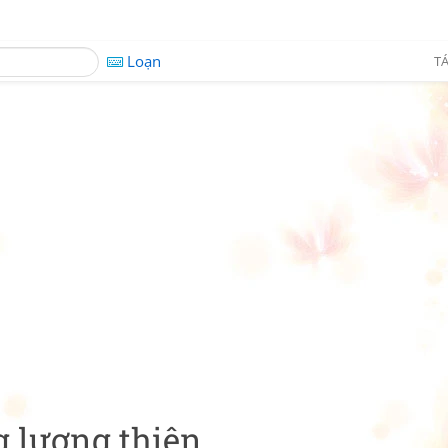
Loạn
TÁ
g lương thiện