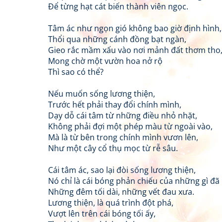
Để từng hạt cát biến thành viên ngọc.
Tâm ác như ngọn gió không bao giờ định hình,
Thổi qua những cánh đồng bạt ngàn,
Gieo rắc mầm xấu vào nơi mảnh đất thơm tho
Mong chờ một vườn hoa nở rộ
Thì sao có thể?
Nếu muốn sống lương thiện,
Trước hết phải thay đổi chính mình,
Dạy dỗ cái tâm từ những điều nhỏ nhặt,
Không phải đợi một phép màu từ ngoài vào,
Mà là từ bên trong chính mình vươn lên,
Như một cây cổ thụ mọc từ rễ sâu.
Cái tâm ác, sao lại đòi sống lương thiện,
Nó chỉ là cái bóng phản chiếu của những gì đã
Những đêm tối dài, những vết đau xưa.
Lương thiện, là quá trình đột phá,
Vượt lên trên cái bóng tối ấy,