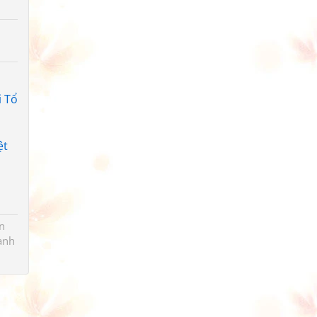
i Tổ
ệt
n
ành