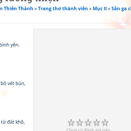
n Thiên Thành
»
Trang thơ thành viên
»
Mục II
»
Sân ga 
bình yên.
bỏ vết bùn,
☆
☆
☆
☆
☆
từ đất khô,
Chưa có đánh giá nào