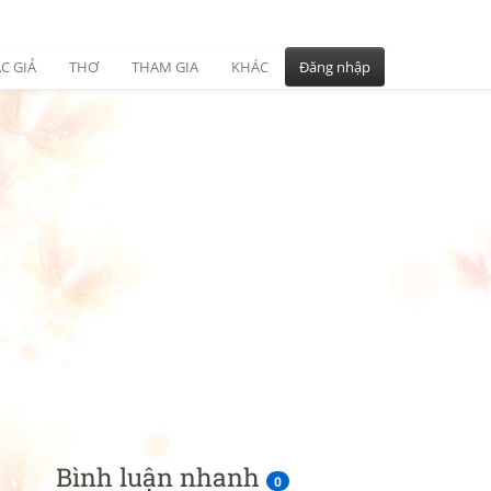
C GIẢ
THƠ
THAM GIA
KHÁC
Đăng nhập
Bình luận nhanh
0