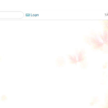
Loạn
TÁ