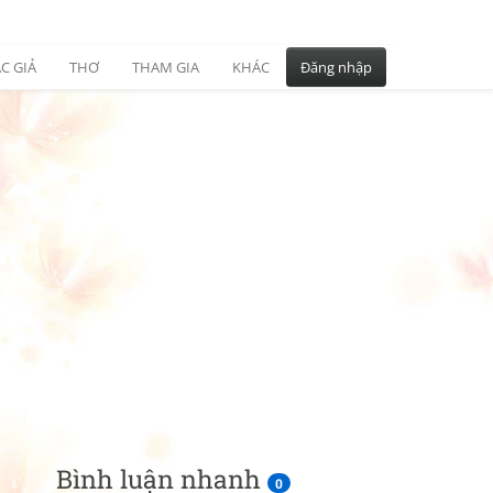
C GIẢ
THƠ
THAM GIA
KHÁC
Đăng nhập
Bình luận nhanh
0