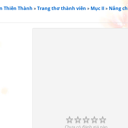
n Thiên Thành
»
Trang thơ thành viên
»
Mục II
»
Nắng ch
☆
☆
☆
☆
☆
Chưa có đánh giá nào