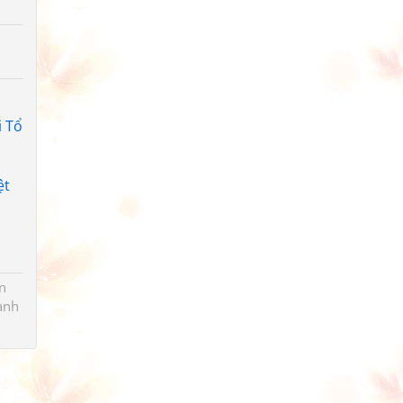
i Tổ
ệt
n
ành