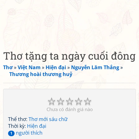
Thơ tặng ta ngày cuối đông
Thơ
»
Việt Nam
»
Hiện đại
»
Nguyễn Lãm Thắng
»
Thương hoài thương huỷ
☆
☆
☆
☆
☆
Chưa có đánh giá nào
Thể thơ:
Thơ mới sáu chữ
Thời kỳ:
Hiện đại
người thích
1