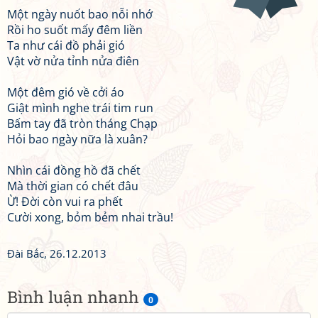
Một ngày nuốt bao nỗi nhớ
Rồi ho suốt mấy đêm liền
Ta như cái đồ phải gió
Vật vờ nửa tỉnh nửa điên
Một đêm gió về cởi áo
Giật mình nghe trái tim run
Bấm tay đã tròn tháng Chạp
Hỏi bao ngày nữa là xuân?
Nhìn cái đồng hồ đã chết
Mà thời gian có chết đâu
Ừ! Đời còn vui ra phết
Cười xong, bỏm bẻm nhai trầu!
Đài Bắc, 26.12.2013
Bình luận nhanh
0