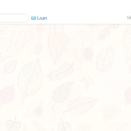
Loạn
TÁ