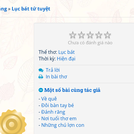
ắng
»
Lục bát tứ tuyệt
☆
☆
☆
☆
☆
Chưa có đánh giá nào
Thể thơ:
Lục bát
Thời kỳ:
Hiện đại
Trả lời
In bài thơ
Một số bài cùng tác giả
-
Về quê
-
Đôi bàn tay bé
-
Đánh răng
-
Nơi tuổi thơ em
-
Những chú lợn con