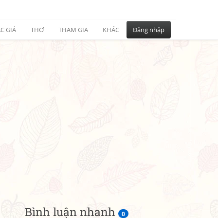
C GIẢ
THƠ
THAM GIA
KHÁC
Đăng nhập
Bình luận nhanh
0