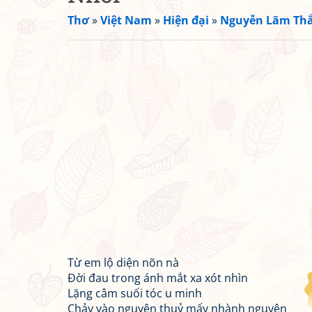
Thơ
»
Việt Nam
»
Hiện đại
»
Nguyễn Lãm Th
Từ em lộ diện nõn nà
Đời đau trong ánh mắt xa xót nhìn
Lặng câm suối tóc u minh
Chảy vào nguyên thuỷ mấy nhành nguyên