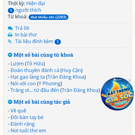
Thời kỳ:
Hiện đại
người thích
1
Từ khoá:
thơ thiếu nhi (2203)
Trả lời
In bài thơ
Tài liệu đính kèm
1
Một số bài cùng từ khoá
-
Lượm
(
Tố Hữu
)
-
Đoàn thuyền đánh cá
(
Huy Cận
)
-
Hạt gạo làng ta
(
Trần Đăng Khoa
)
-
Nói với con
(
Y Phương
)
-
Trăng ơi... từ đâu đến
(
Trần Đăng Khoa
)
Một số bài cùng tác giả
-
Về quê
-
Đôi bàn tay bé
-
Đánh răng
-
Nơi tuổi thơ em