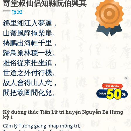
寄
堂
叔
仙
侶
知
縣
阮
伯
興
其
一
錦
里
湘
江
入
夢
遲
，
山
齋
風
靜
掩
柴
扉
。
摶
鵬
出
海
輕
千
里
，
歸
鳥
巢
林
穩
一
枝
。
雅
俗
從
來
推
坐
鎮
，
世
途
之
外
付
行
機
。
故
人
會
得
山
人
意
，
閒
把
羲
圖
問
化
兒
。
Ký đường thúc Tiên Lữ tri huyện Nguyễn Bá Hưng
kỳ 1
Cẩm lý Tương giang nhập mộng trì,