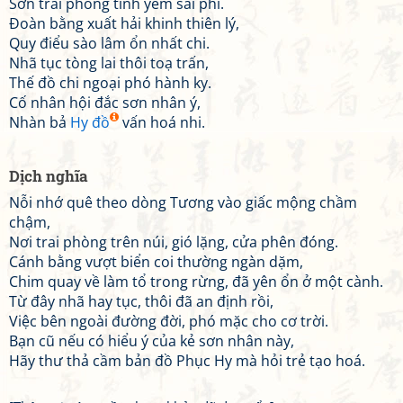
Sơn trai phong tĩnh yểm sài phi.
Đoàn bằng xuất hải khinh thiên lý,
Quy điểu sào lâm ổn nhất chi.
Nhã tục tòng lai thôi toạ trấn,
Thế đồ chi ngoại phó hành ky.
Cố nhân hội đắc sơn nhân ý,
Nhàn bả
Hy đồ
vấn hoá nhi.
Dịch nghĩa
Nỗi nhớ quê theo dòng Tương vào giấc mộng chầm
chậm,
Nơi trai phòng trên núi, gió lặng, cửa phên đóng.
Cánh bằng vượt biển coi thường ngàn dặm,
Chim quay về làm tổ trong rừng, đã yên ổn ở một cành.
Từ đây nhã hay tục, thôi đã an định rồi,
Việc bên ngoài đường đời, phó mặc cho cơ trời.
Bạn cũ nếu có hiểu ý của kẻ sơn nhân này,
Hãy thư thả cầm bản đồ Phục Hy mà hỏi trẻ tạo hoá.