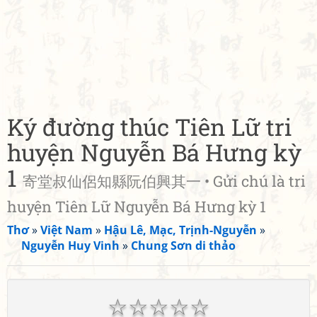
Ký đường thúc Tiên Lữ tri
huyện Nguyễn Bá Hưng kỳ
1
寄堂叔仙侶知縣阮伯興其一 • Gửi chú là tri
huyện Tiên Lữ Nguyễn Bá Hưng kỳ 1
Thơ
»
Việt Nam
»
Hậu Lê, Mạc, Trịnh-Nguyễn
»
Nguyễn Huy Vinh
»
Chung Sơn di thảo
☆
☆
☆
☆
☆