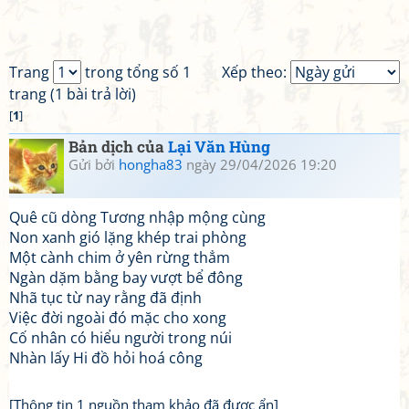
Trang
trong tổng số 1
Xếp theo:
trang (1 bài trả lời)
[
1
]
Bản dịch của
Lại Văn Hùng
Gửi bởi
hongha83
ngày 29/04/2026 19:20
Quê cũ dòng Tương nhập mộng cùng
Non xanh gió lặng khép trai phòng
Một cành chim ở yên rừng thẳm
Ngàn dặm bằng bay vượt bể đông
Nhã tục từ nay rằng đã định
Việc đời ngoài đó mặc cho xong
Cố nhân có hiểu người trong núi
Nhàn lấy Hi đồ hỏi hoá công
[Thông tin 1 nguồn tham khảo đã được ẩn]