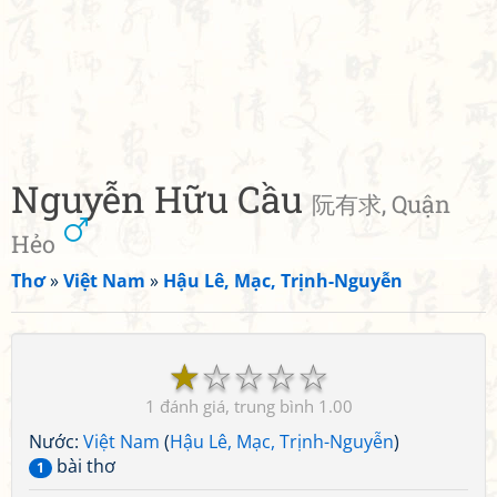
Nguyễn Hữu Cầu
阮有求, Quận
Hẻo
Thơ
»
Việt Nam
»
Hậu Lê, Mạc, Trịnh-Nguyễn
☆
☆
☆
☆
☆
1
1.00
Nước:
Việt Nam
(
Hậu Lê, Mạc, Trịnh-Nguyễn
)
bài thơ
1