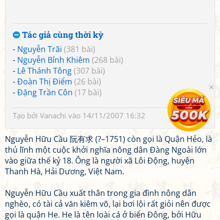
Tác giả cùng thời kỳ
-
Nguyễn Trãi
(381 bài)
-
Nguyễn Bỉnh Khiêm
(268 bài)
-
Lê Thánh Tông
(307 bài)
-
Đoàn Thị Điểm
(26 bài)
-
Đặng Trần Côn
(17 bài)
Tạo bởi
Vanachi
vào 14/11/2007 16:32
Nguyễn Hữu Cầu 阮有求 (?–1751) còn gọi là Quận Hẻo, là
thủ lĩnh một cuộc khởi nghĩa nông dân Đàng Ngoài lớn
vào giữa thế kỷ 18. Ông là người xã Lôi Động, huyện
Thanh Hà, Hải Dương, Việt Nam.
Nguyễn Hữu Cầu xuất thân trong gia đình nông dân
nghèo, có tài cả văn kiêm võ, lại bơi lội rất giỏi nên được
gọi là quận He. He là tên loài cá ở biển Đông, bởi Hữu