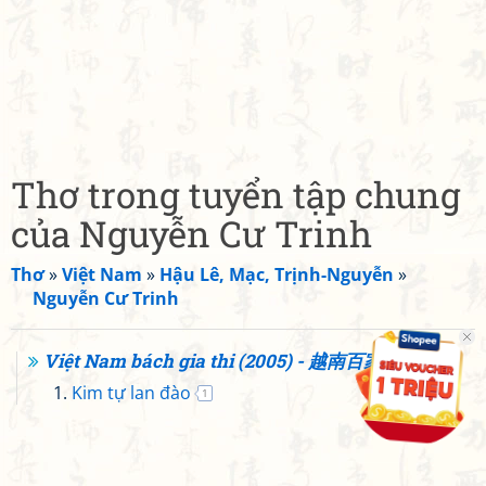
Thơ trong tuyển tập chung
của Nguyễn Cư Trinh
Thơ
»
Việt Nam
»
Hậu Lê, Mạc, Trịnh-Nguyễn
»
Nguyễn Cư Trinh
Việt Nam bách gia thi (2005) - 越南百家詩
Kim tự lan đào
1