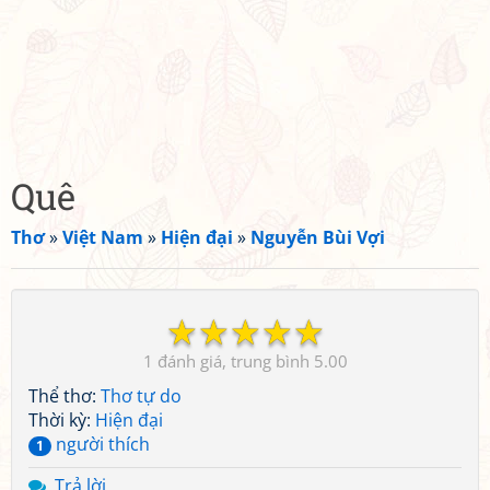
Quê
Thơ
»
Việt Nam
»
Hiện đại
»
Nguyễn Bùi Vợi
☆
☆
☆
☆
☆
1
5.00
Thể thơ:
Thơ tự do
Thời kỳ:
Hiện đại
người thích
1
Trả lời