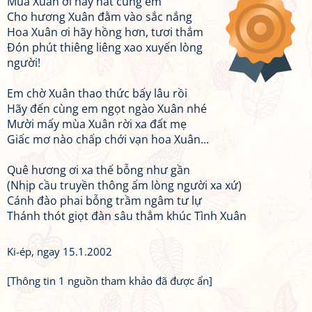
Mùa Xuân ơi hãy hát cùng em
Cho hương Xuân đằm vào sắc nắng
Hoa Xuân ơi hãy hồng hơn, tươi thắm
Đón phút thiêng liêng xao xuyến lòng
người!
Em chờ Xuân thao thức bấy lâu rồi
Hãy đến cùng em ngọt ngào Xuân nhé
Mười mấy mùa Xuân rời xa đất mẹ
Giấc mơ nào chấp chới vạn hoa Xuân...
Quê hương ơi xa thế bỗng như gần
(Nhịp cầu truyền thông ấm lòng người xa xứ)
Cánh đào phai bỗng trầm ngâm tư lự
Thánh thót giọt đàn sâu thẳm khúc Tình Xuân
Ki-ép, ngay 15.1.2002
[Thông tin 1 nguồn tham khảo đã được ẩn]