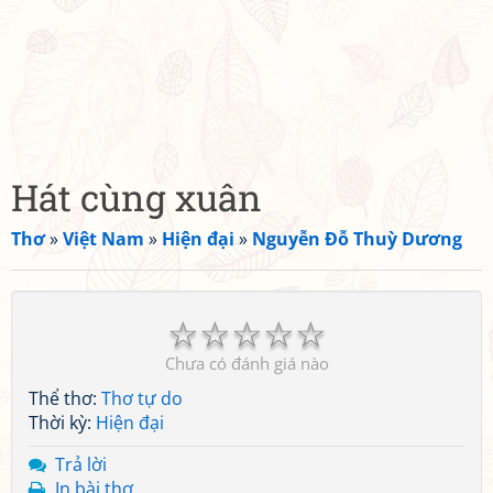
Hát cùng xuân
Thơ
»
Việt Nam
»
Hiện đại
»
Nguyễn Đỗ Thuỳ Dương
☆
☆
☆
☆
☆
Chưa có đánh giá nào
Thể thơ:
Thơ tự do
Thời kỳ:
Hiện đại
Trả lời
In bài thơ