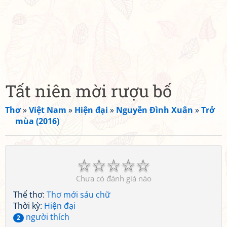
Tất niên mời rượu bố
Thơ
»
Việt Nam
»
Hiện đại
»
Nguyễn Đình Xuân
»
Trở
mùa (2016)
☆
☆
☆
☆
☆
Chưa có đánh giá nào
Thể thơ:
Thơ mới sáu chữ
Thời kỳ:
Hiện đại
người thích
2