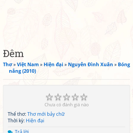
Đêm
Thơ
»
Việt Nam
»
Hiện đại
»
Nguyễn Đình Xuân
»
Bóng
nắng (2010)
☆
☆
☆
☆
☆
Chưa có đánh giá nào
Thể thơ:
Thơ mới bảy chữ
Thời kỳ:
Hiện đại
Trả lời