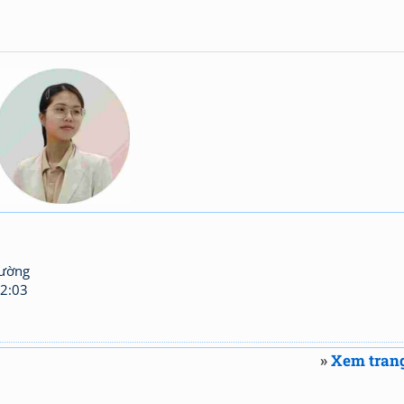
hường
2:03
»
Xem trang