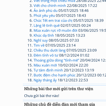
Viết trong một chiều mưa
28/08/2025 22:4
Viết cho chính mình
22/08/2025 17:22
Ảo ảnh phù du
05/07/2025 18:46
Phút yêu yêu
05/07/2025 18:43
Chúc Tết em trai của chị
05/07/2025 18:39
Lặng lẽ tình quê
02/07/2025 00:24
Mùa xuân rực rỡ muôn đời
03/06/2025 19:
Khúc dạ tĩnh
18/05/2025 13:23
Nghĩ suy
08/05/2025 07:33
Tìm về
07/05/2025 23:14
Chiều thu dưới làng
07/05/2025 23:09
Đêm tỉnh vô tư
08/12/2024 01:02
Thoáng giữa dòng “tỉnh-mê”
20/04/2024 12
Màu xuân mới
10/02/2024 22:20
Tự tâm định mình
20/12/2023 13:19
Bước đệm cho hạnh phúc
20/12/2023 00:1
Ngày tháng ấy
18/12/2023 22:53
Những bài thơ mới gửi trên thư viện
Chưa gửi bài thơ nào!
Những chủ đề diễn đàn mới tham gia