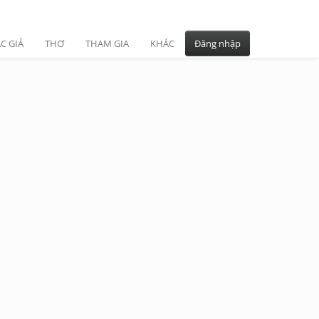
C GIẢ
THƠ
THAM GIA
KHÁC
Đăng nhập