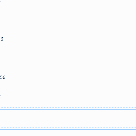
4
56
:56
2