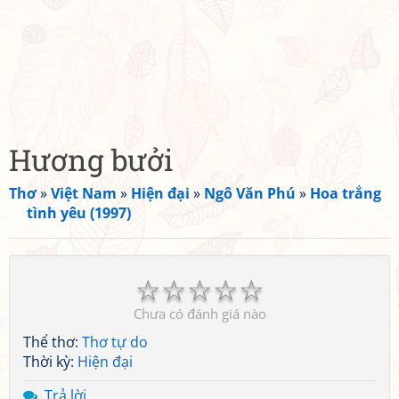
Hương bưởi
Thơ
»
Việt Nam
»
Hiện đại
»
Ngô Văn Phú
»
Hoa trắng
tình yêu (1997)
☆
☆
☆
☆
☆
Chưa có đánh giá nào
Thể thơ:
Thơ tự do
Thời kỳ:
Hiện đại
Trả lời