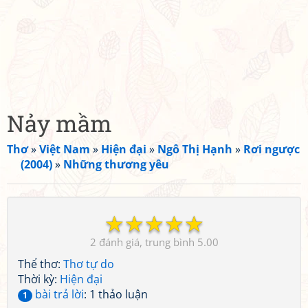
Nảy mầm
Thơ
»
Việt Nam
»
Hiện đại
»
Ngô Thị Hạnh
»
Rơi ngược
(2004)
»
Những thương yêu
☆
☆
☆
☆
☆
2
5.00
Thể thơ:
Thơ tự do
Thời kỳ:
Hiện đại
bài trả lời
: 1 thảo luận
1