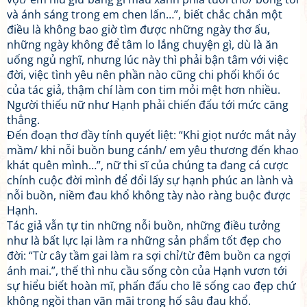
và ánh sáng trong em chen lấn…”, biết chắc chắn một
điều là không bao giờ tìm được những ngày thơ ấu,
những ngày không để tâm lo lắng chuyện gì, dù là ăn
uống ngủ nghĩ, nhưng lúc này thì phải bận tâm với việc
đời, việc tình yêu nên phần nào cũng chi phối khối óc
của tác giả, thậm chí làm con tim mỏi mệt hơn nhiều.
Người thiếu nữ như Hạnh phải chiến đấu tới mức căng
thẳng.
Đến đoạn thơ đầy tính quyết liệt: “Khi giọt nước mắt nảy
mầm/ khi nỗi buồn bung cánh/ em yêu thương đến khao
khát quên mình…”, nữ thi sĩ của chúng ta đang cá cược
chính cuộc đời mình để đổi lấy sự hạnh phúc an lành và
nỗi buồn, niềm đau khổ không tày nào ràng buộc được
Hạnh.
Tác giả vẫn tự tin những nỗi buồn, những điều tưởng
như là bất lực lại làm ra những sản phẩm tốt đẹp cho
đời: “Từ cây tầm gai làm ra sợi chỉ/từ đêm buồn ca ngợi
ánh mai.”, thế thì nhu cầu sống còn của Hạnh vươn tới
sự hiểu biết hoàn mĩ, phấn đấu cho lẽ sống cao đẹp chứ
không ngồi than vãn mãi trong hố sâu đau khổ.