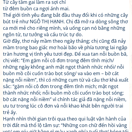
Từ cây tầm gai làm ra sợi chỉ
từ đêm buồn ca ngợi ánh mai.
Thế giới tình yêu đang bắt đầu thay đổi khi có những cây
bút trẻ như NGÔ THỊ HẠNH. Chị đã mở ra dòng sông thơ
ca mới mẻ cho riêng mình, và uống cạn nó bằng những
ngôn từ, tư tưởng và cấu trúc tự do.
Giờ đây, thơ nảy mầm theo ngày tháng; chị cũng đã nảy
mầm trong bao giấc mơ hoài bão về phía tương lai ngập
tràn hương vị tình yêu tươi đẹp. Để xua tan nỗi buồn bã,
chị viết: “Em gặm nỗi cô đơn trong đêm tĩnh mịch/
những ngày không anh mật ngọt thành nhức nhối/ nỗi
buồn mồ côi cuốn trào bọt sóng/ va vào em – bờ cát
nặng nỗi niềm”, thì có những cụm từ và câu thơ khá xuất
sắc: “gặm nỗi cô đơn trong đêm tĩnh mịch; mật ngọt
thành nhức nhối; nỗi buồn mồ côi cuốn trào bọt sóng;
bờ cát nặng nỗi niềm” vì chính tác giả đã nặng nỗi niềm,
ưu tư trong lúc cô đơn và nỗi khao khát bên người trai
trẻ ấy.
Hạnh nhìn thời gian trôi qua theo qui luật vận hành của
trời đất mà thổ lộ tâm sự: “Những con chữ đến hồi vàng
vọt/ em níu giữ bằng gì màu xanh phía tuổi thơ/ bóng tối