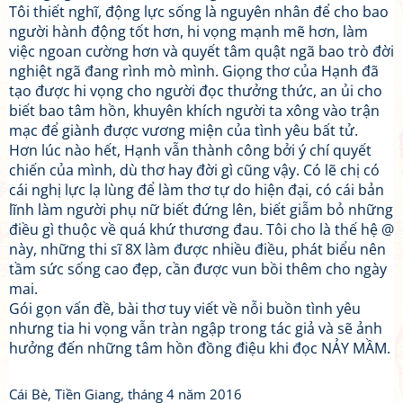
Tôi thiết nghĩ, động lực sống là nguyên nhân để cho bao
người hành động tốt hơn, hi vọng mạnh mẽ hơn, làm
việc ngoan cường hơn và quyết tâm quật ngã bao trò đời
nghiệt ngã đang rình mò mình. Giọng thơ của Hạnh đã
tạo được hi vọng cho người đọc thưởng thức, an ủi cho
biết bao tâm hồn, khuyên khích người ta xông vào trận
mạc để giành được vương miện của tình yêu bất tử.
Hơn lúc nào hết, Hạnh vẫn thành công bởi ý chí quyết
chiến của mình, dù thơ hay đời gì cũng vậy. Có lẽ chị có
cái nghị lực lạ lùng để làm thơ tự do hiện đại, có cái bản
lĩnh làm người phụ nữ biết đứng lên, biết giẫm bỏ những
điều gì thuộc về quá khứ thương đau. Tôi cho là thế hệ @
này, những thi sĩ 8X làm được nhiều điều, phát biểu nên
tầm sức sống cao đẹp, cần được vun bồi thêm cho ngày
mai.
Gói gọn vấn đề, bài thơ tuy viết về nỗi buồn tình yêu
nhưng tia hi vọng vẫn tràn ngập trong tác giả và sẽ ảnh
hưởng đến những tâm hồn đồng điệu khi đọc NẢY MẦM.
Cái Bè, Tiền Giang, tháng 4 năm 2016