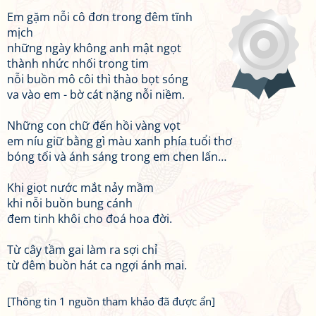
Em gặm nỗi cô đơn trong đêm tĩnh
mịch
những ngày không anh mật ngọt
thành nhức nhối trong tim
nỗi buồn mô côi thì thào bọt sóng
va vào em - bờ cát nặng nỗi niềm.
Những con chữ đến hồi vàng vọt
em níu giữ bằng gì màu xanh phía tuổi thơ
bóng tối và ánh sáng trong em chen lấn…
Khi giọt nước mắt nảy mầm
khi nỗi buồn bung cánh
đem tinh khôi cho đoá hoa đời.
Từ cây tầm gai làm ra sợi chỉ
từ đêm buồn hát ca ngợi ánh mai.
[Thông tin 1 nguồn tham khảo đã được ẩn]