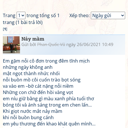
Trang
trong tổng số 1
Xếp theo:
trang (1 bài trả lời)
[
1
]
Nảy mầm
Gửi bởi
Phan Quốc Vũ
ngày 26/06/2021 10:49
Em gặm nỗi cô đơn trong đêm tĩnh mịch
những ngày không anh
mật ngọt thành nhức nhối
nỗi buồn mồ côi cuốn trào bọt sóng
va vào em –bờ cát nặng nỗi niềm
Những con chữ đến hồi vàng vọt
em níu giữ bằng gì màu xanh phía tuổi thơ
bóng tối và ánh sáng trong em chen lấn…
Khi giọt nước mắt nảy mầm
khi nỗi buồn bung cánh
em yêu thương đến khao khát quên mình…