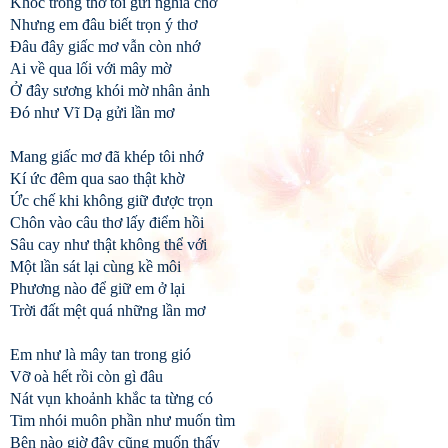
Khóc trong thơ tôi gửi nghĩa chờ
Nhưng em đâu biết trọn ý thơ
Đâu đây giấc mơ vẫn còn nhớ
Ai về qua lối với mây mờ
Ở đây sương khói mờ nhân ảnh
Đó như Vĩ Dạ gửi lần mơ
Mang giấc mơ đã khép tôi nhớ
Kí ức đêm qua sao thật khờ
Ức chế khi không giữ được trọn
Chôn vào câu thơ lấy điểm hồi
Sâu cay như thật không thể với
Một lần sát lại cùng kề môi
Phương nào để giữ em ở lại
Trời đất mệt quá những lần mơ
Em như là mây tan trong gió
Vỡ oà hết rồi còn gì đâu
Nát vụn khoảnh khắc ta từng có
Tim nhói muôn phần như muốn tìm
Bên nào giờ đây cũng muốn thấy