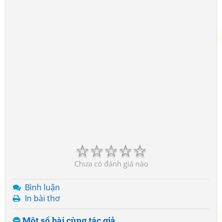
☆
☆
☆
☆
☆
Chưa có đánh giá nào
Bình luận
In bài thơ
Một số bài cùng tác giả