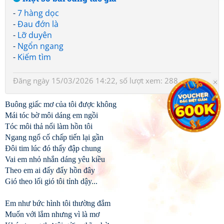
-
7 hàng dọc
-
Đau đớn là
-
Lỡ duyên
-
Ngổn ngang
-
Kiếm tìm
Đăng ngày 15/03/2026 14:22, số lượt xem: 288
Buông giấc mơ của tôi được không
Mái tóc bờ môi dáng em ngồi
Tóc môi thả nổi làm hồn tôi
Ngang ngổ cố chấp tiến lại gần
Đôi tim lúc đó thấy đập chung
Vai em nhỏ nhắn dáng yêu kiều
Theo em ai đấy đẩy hồn đây
Gió theo lối gió tôi tỉnh dậy...
Em như bức hình tôi thường đắm
Muốn với lắm nhưng vì là mơ