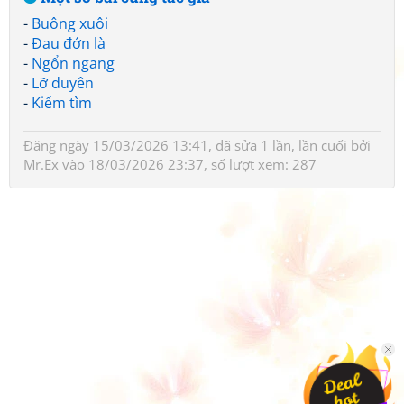
-
Buông xuôi
-
Đau đớn là
-
Ngổn ngang
-
Lỡ duyên
-
Kiếm tìm
Đăng ngày 15/03/2026 13:41, đã sửa 1 lần, lần cuối bởi
Mr.Ex
vào 18/03/2026 23:37, số lượt xem: 287