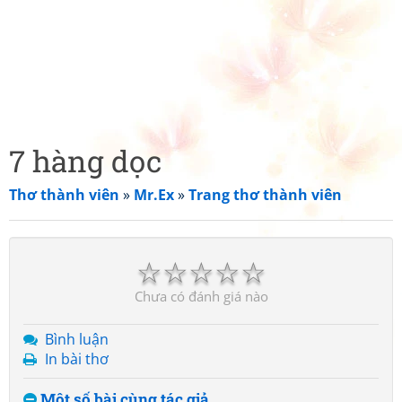
7 hàng dọc
Thơ thành viên
»
Mr.Ex
»
Trang thơ thành viên
☆
☆
☆
☆
☆
Chưa có đánh giá nào
Bình luận
In bài thơ
Một số bài cùng tác giả