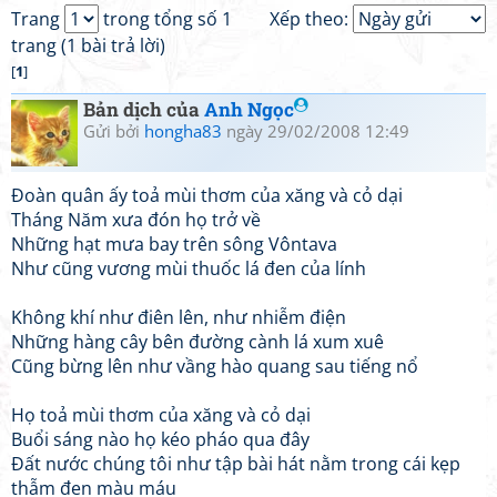
Trang
trong tổng số 1
Xếp theo:
trang (1 bài trả lời)
[
1
]
Bản dịch của
Anh Ngọc
Gửi bởi
hongha83
ngày 29/02/2008 12:49
Đoàn quân ấy toả mùi thơm của xăng và cỏ dại
Tháng Năm xưa đón họ trở về
Những hạt mưa bay trên sông Vôntava
Như cũng vương mùi thuốc lá đen của lính
Không khí như điên lên, như nhiễm điện
Những hàng cây bên đường cành lá xum xuê
Cũng bừng lên như vầng hào quang sau tiếng nổ
Họ toả mùi thơm của xăng và cỏ dại
Buổi sáng nào họ kéo pháo qua đây
Đất nước chúng tôi như tập bài hát nằm trong cái kẹp
thẫm đen màu máu