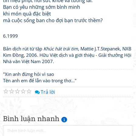
tín hiệu phục hồi sức khoẻ và tương lai.
Bạn có yêu những sớm bình minh
khi món quà đặc biệt
mà cuộc sống ban cho đợi bạn trước thềm?
6.1999
Bản dịch rút từ tập
Khúc hát trái tim
, Mattie J.T.Stepanek, NXB
Kim Đồng, 2006. Hữu Việt dịch và giới thiệu - Giải thưởng Hội
Nhà văn Việt Nam 2007.
"Xin anh đừng hỏi vì sao
Tên anh em để lẫn vào trong thơ..."
☆
☆
☆
☆
☆
Trả lời
Bình luận nhanh
1