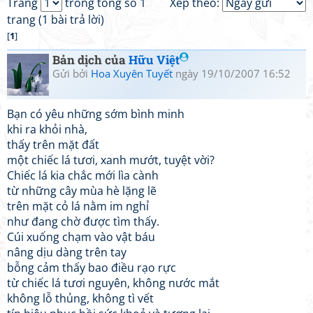
Trang
trong tổng số 1
Xếp theo:
trang (1 bài trả lời)
[
1
]
Bản dịch của
Hữu Việt
Gửi bởi
Hoa Xuyên Tuyết
ngày 19/10/2007 16:52
Bạn có yêu những sớm bình minh
khi ra khỏi nhà,
thấy trên mặt đất
một chiếc lá tươi, xanh mướt, tuyệt vời?
Chiếc lá kia chắc mới lìa cành
từ những cây mùa hè lặng lẽ
trên mặt cỏ lá nằm im nghỉ
như đang chờ được tìm thấy.
Cúi xuống chạm vào vật báu
nâng dịu dàng trên tay
bỗng cảm thấy bao điều rạo rực
từ chiếc lá tươi nguyên, không nước mắt
không lỗ thủng, không tì vết