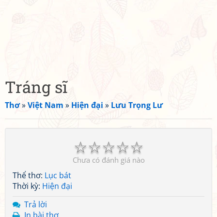
Tráng sĩ
Thơ
»
Việt Nam
»
Hiện đại
»
Lưu Trọng Lư
☆
☆
☆
☆
☆
Chưa có đánh giá nào
Thể thơ:
Lục bát
Thời kỳ:
Hiện đại
Trả lời
In bài thơ