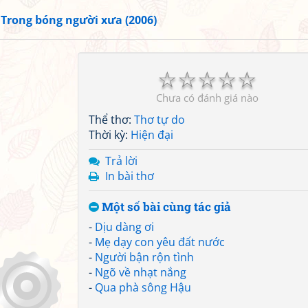
»
Trong bóng người xưa (2006)
☆
☆
☆
☆
☆
Chưa có đánh giá nào
Thể thơ:
Thơ tự do
Thời kỳ:
Hiện đại
Trả lời
In bài thơ
Một số bài cùng tác giả
-
Dịu dàng ơi
-
Mẹ dạy con yêu đất nước
-
Người bận rộn tình
-
Ngõ về nhạt nắng
-
Qua phà sông Hậu