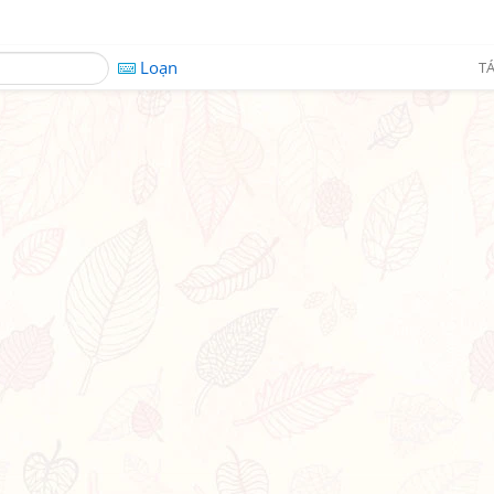
Loạn
TÁ