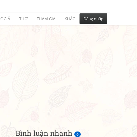
C GIẢ
THƠ
THAM GIA
KHÁC
Đăng nhập
Bình luận nhanh
0