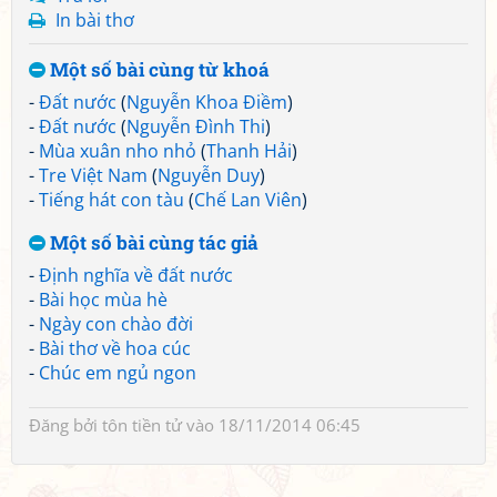
In bài thơ
Một số bài cùng từ khoá
-
Đất nước
(
Nguyễn Khoa Điềm
)
-
Đất nước
(
Nguyễn Đình Thi
)
-
Mùa xuân nho nhỏ
(
Thanh Hải
)
-
Tre Việt Nam
(
Nguyễn Duy
)
-
Tiếng hát con tàu
(
Chế Lan Viên
)
Một số bài cùng tác giả
-
Định nghĩa về đất nước
-
Bài học mùa hè
-
Ngày con chào đời
-
Bài thơ về hoa cúc
-
Chúc em ngủ ngon
Đăng bởi
tôn tiền tử
vào 18/11/2014 06:45