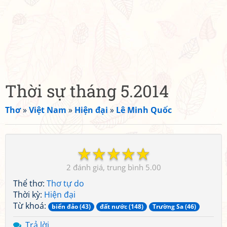
Thời sự tháng 5.2014
Thơ
»
Việt Nam
»
Hiện đại
»
Lê Minh Quốc
☆
☆
☆
☆
☆
2
5.00
Thể thơ:
Thơ tự do
Thời kỳ:
Hiện đại
Từ khoá:
biển đảo (43)
đất nước (148)
Trường Sa (46)
Trả lời