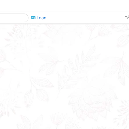
Loạn
TÁ