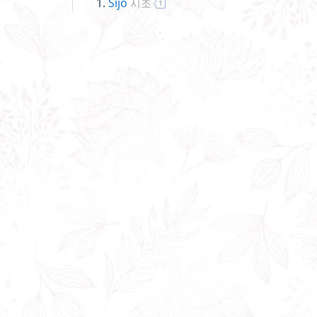
Sijo
시조
1