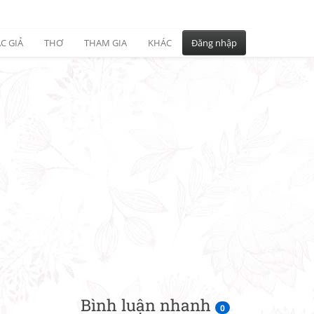
C GIẢ
THƠ
THAM GIA
KHÁC
Đăng nhập
Bình luận nhanh
0