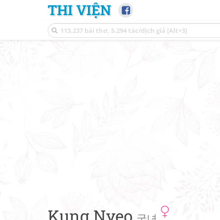
THI VIỆN
Kung Nyeo
궁녀