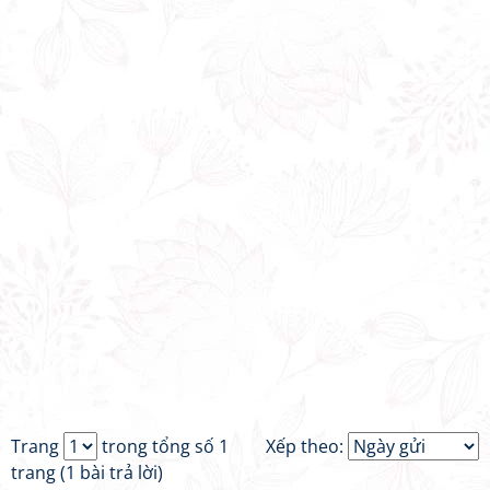
Trang
trong tổng số 1
Xếp theo:
trang (1 bài trả lời)