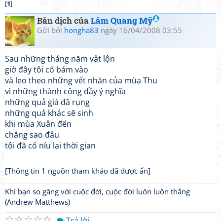
[
1
]
Bản dịch của
Lâm Quang Mỹ
Gửi bởi
hongha83
ngày 16/04/2008 03:55
Sau những tháng năm vật lộn
giờ đây tôi cố bám vào
và leo theo những vết nhăn của mùa Thu
vì những thành công đầy ý nghĩa
những quả già đã rụng
những quả khác sẽ sinh
khi mùa Xuân đến
chẳng sao đâu
tôi đã cố níu lại thời gian
[Thông tin 1 nguồn tham khảo đã được ẩn]
Khi bạn so găng với cuộc đời, cuộc đời luôn luôn thắng
(Andrew Matthews)
☆
☆
☆
☆
☆
Trả lời