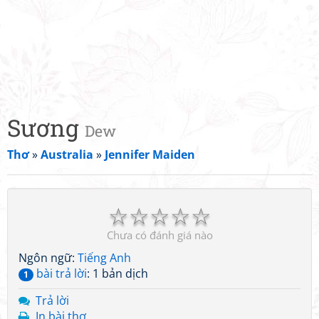
Sương
Dew
Thơ
»
Australia
»
Jennifer Maiden
☆
☆
☆
☆
☆
Chưa có đánh giá nào
Ngôn ngữ:
Tiếng Anh
bài trả lời
: 1 bản dịch
1
Trả lời
In bài thơ